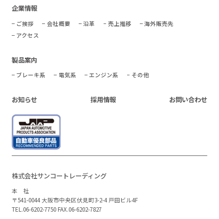
企業情報
ご挨拶
会社概要
沿革
売上推移
海外販売先
アクセス
製品案内
ブレーキ系
電気系
エンジン系
その他
お知らせ
採用情報
お問い合わせ
お
問
株式会社サンコートレーディング
い
合
わ
本 社
せ
〒541-0044 大阪市中央区伏見町3-2-4 戸田ビル4F
TEL.
06-6202-7750
FAX.06-6202-7827
Follow