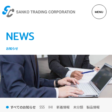
MENU
EN
JP
企
製
お
採
NEWS
業
品
知
用
情
案
ら
情
報
内
せ
報
お知らせ
すべてのお知らせ
555
IHI
新着情報
未分類
製品情報